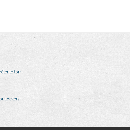
êter le torr
putlockers