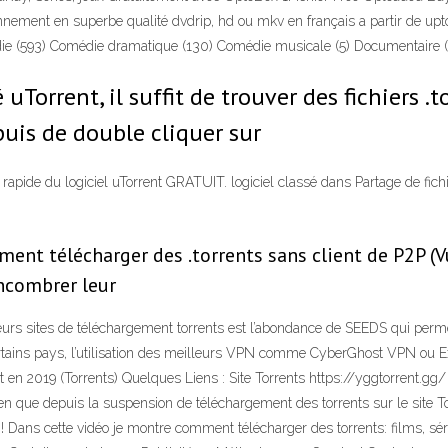
nement en superbe qualité dvdrip, hd ou mkv en français a partir de uptob
édie (593) Comédie dramatique (130) Comédie musicale (5) Documentaire
uTorrent, il suffit de trouver des fichiers .to
 puis de double cliquer sur
 rapide du logiciel uTorrent GRATUIT. logiciel classé dans Partage de fich
ent télécharger des .torrents sans client de P2P (Vu
encombrer leur
urs sites de téléchargement torrents est l’abondance de SEEDS qui perme
 certains pays, l’utilisation des meilleurs VPN comme CyberGhost VPN o
en 2019 (Torrents) Quelques Liens : Site Torrents https://yggtorrent.gg/ h
 bien que depuis la suspension de téléchargement des torrents sur le site 
! Dans cette vidéo je montre comment télécharger des torrents: films, série