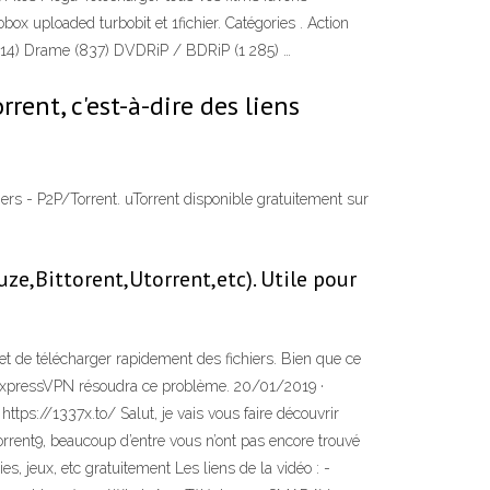
ox uploaded turbobit et 1fichier. Catégories . Action
 (14) Drame (837) DVDRiP / BDRiP (1 285) …
rrent, c'est-à-dire des liens
iers - P2P/Torrent. uTorrent disponible gratuitement sur
ze,Bittorent,Utorrent,etc). Utile pour
t de télécharger rapidement des fichiers. Bien que ce
u ExpressVPN résoudra ce problème. 20/01/2019 ·
ttps://1337x.to/ Salut, je vais vous faire découvrir
Torrent9, beaucoup d’entre vous n’ont pas encore trouvé
s, jeux, etc gratuitement Les liens de la vidéo : -