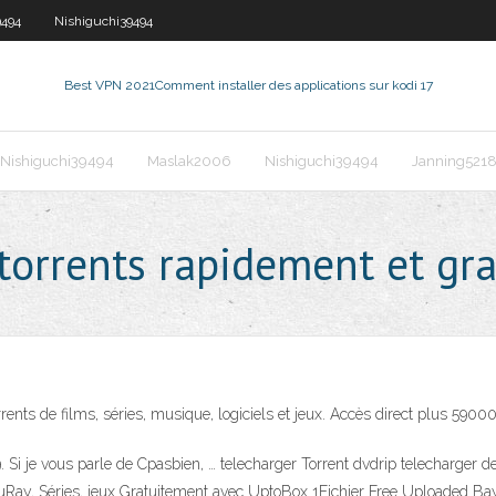
9494
Nishiguchi39494
Best VPN 2021
Comment installer des applications sur kodi 17
Nishiguchi39494
Maslak2006
Nishiguchi39494
Janning521
 torrents rapidement et gr
nts de films, séries, musique, logiciels et jeux. Accès direct plus 59000 t
i je vous parle de Cpasbien, … telecharger Torrent dvdrip telecharger des
uRay, Séries, jeux Gratuitement avec UptoBox 1Fichier Free Uploaded Bay