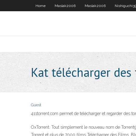
Home
Maslak2006
Maslak2006
Nishiguchi3
Kat télécharger des
Guest
411torrent.com permet de télécharger et regarder des torre
OxTorrent. Tout simplement le nouveau nom de Torrent9. S
Torrent et plus de 7000 films Télécharger des Films, Bl