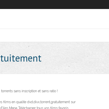
8
atuitement
orrents sans inscription et sans ratio !
 films en qualite dvd,divx,torrent,gratuitement sur
Files Mega Télécharger tous vos films favoris